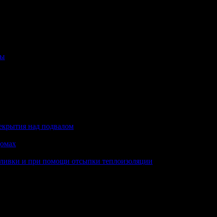
лы
екрытия над подвалом
домах
заливки и при помощи отсыпки теплоизоляции