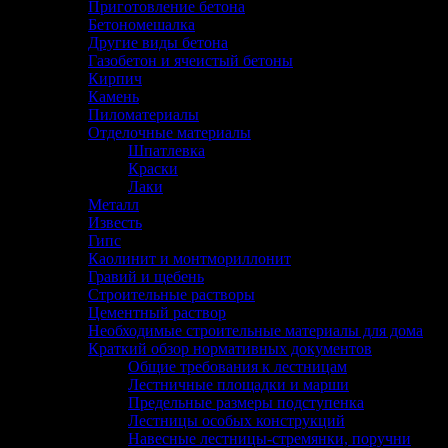
Приготовление бетона
Бетономешалка
Другие виды бетона
Газобетон и ячеистый бетоны
Кирпич
Камень
Пиломатериалы
Отделочные материалы
Шпатлевка
Краски
Лаки
Металл
Известь
Гипс
Каолинит и монтмориллонит
Гравий и щебень
Строительные растворы
Цементный раствор
Необходимые строительные материалы для дома
Краткий обзор нормативных документов
Общие требования к лестницам
Лестничные площадки и марши
Предельные размеры подступенка
Лестницы особых конструкций
Навесные лестницы-стремянки, поручни