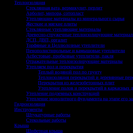
Теплоизоляция
Стеклянная вата, вермикулит, перлит
Арболит, мипора, сотопласт
Утепляющие материалы из минерального сырья
Жесткие и мягкие плиты
Стеклянные утепляющие материалы
Древесно-стружечные теплоизолирующие материа
ДСП, ДВП, оргалит
Торфяные и Целлюлозные утеплители
Пенополистирольные и камышовые утеплители
Асбестовые, пробковые утеплители, пакля
Отражательные теплоизолирующие материалы
Утепляем пол и перекрытия
Теплый водяной пол по грунту
Теплоизоляция перекрытий и деревянные пер
Перекрытия из железобетонных плит
Утепление полов и перекрытий в каркасных 
Утепление подземных конструкций
Утепление монолитного фундамента на этапе его 
Гидроизоляция
Инструменты
Штукатурные работы
Стекольные работы
Крыша
Шиферная крыша