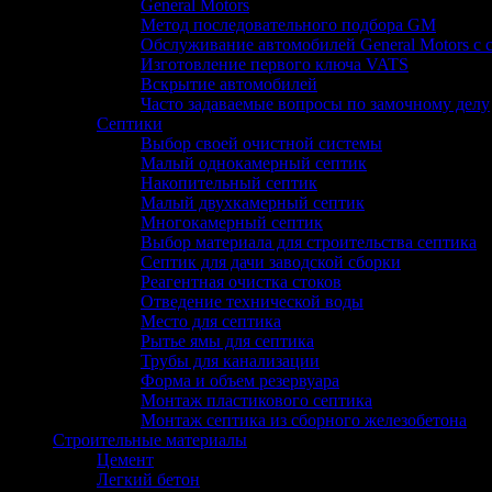
General Motors
Метод последовательного подбора GM
Обслуживание автомобилей General Motors с
Изготовление первого ключа VATS
Вскрытие автомобилей
Часто задаваемые вопросы по замочному делу
Септики
Выбор своей очистной системы
Малый однокамерный септик
Накопительный септик
Малый двухкамерный септик
Многокамерный септик
Выбор материала для строительства септика
Септик для дачи заводской сборки
Реагентная очистка стоков
Отведение технической воды
Место для септика
Рытье ямы для септика
Трубы для канализации
Форма и объем резервуара
Монтаж пластикового септика
Монтаж септика из сборного железобетона
Строительные материалы
Цемент
Легкий бетон