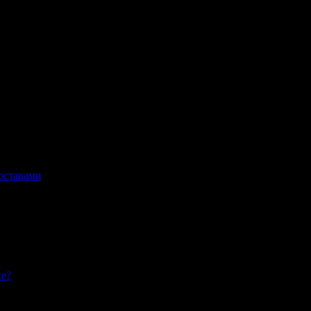
оставами
ие?