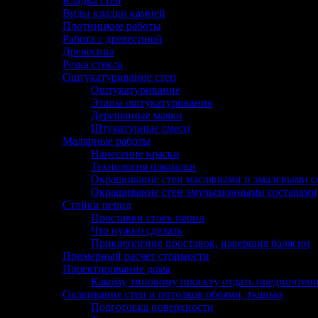
Кладка стен
Виды кладки камней
Плотницкие работы
Работа с древесиной
Древесина
Резка стекла
Оштукатуривание стен
Оштукатуривание
Этапы оштукатуривания
Деревянные маяки
Штукатурные смеси
Малярные работы
Нанесение краски
Технология покраски
Окрашивание стен масляными и эмалевыми с
Окрашивание стен эмульсионными составами
Стойки перил
Проставки стоек перил
Что нужно сделать
Прикрепление проставок, навершия балясин
Примерный расчет стоимости
Проектирование дома
Какому типовому проекту отдать предпочтен
Оклеивание стен и потолков обоями, тканью
Подготовка поверхности