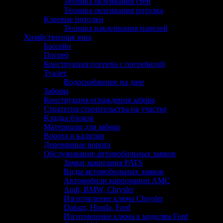
Техника оклеивания стен
Техника оклеивания потолка
Клеевые потолки
Техника наклеивания панелей
Хозяйственная зона
Бассейн
Погреб
Конструкция погреба с погребицей
Туалет
Водоснабжение на даче
Заборы
Конструкция ограждения забора
Стратегия строительства на участке
Кладка блоков
Материалы для забора
Ворота и калитки
Деревянные ворота
Обслуживание автомобильных замков
Замки зажигания PATS
Виды автомобильных замков
Автомобили корпорации АМС
Audi, BMW, Chrysler
Изготовление ключа Chrysler
Datsun, Honda, Ford
Изготовление ключа к моделям Ford