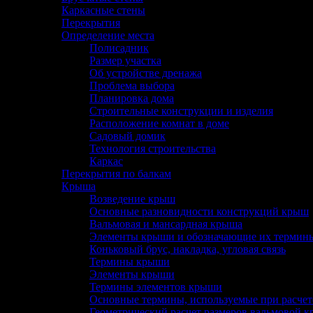
Каркасные стены
Перекрытия
Определение места
Полисадник
Размер участка
Об устройстве дренажа
Проблема выбора
Планировка дома
Строительные конструкции и изделия
Расположение комнат в доме
Садовый домик
Технология строительства
Каркас
Перекрытия по балкам
Крыша
Возведение крыш
Основные разновидности конструкций крыш
Вальмовая и мансардная крыша
Элементы крыши и обозначающие их термин
Коньковый брус, накладка, угловая связь
Термины крыши
Элементы крыши
Термины элементов крыши
Основные термины, используемые при расчет
Геометрический расчет размеров вальмовой 