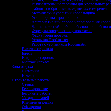
Вычислительные таблицы для кровельных ра
Таблицы в британских единицах измерения
Метрический угольник кровельщика
Углы и длина стропильных ног
Альтернативный способ использования кров
Длина накосной и обычной стропильной ноги
Формулы определения углов фасок
Фаска торца прогона
Угольник Roof master
Работа с угольником Roofmaster
Висячие стропила
Балки
Виды перегородок
Монтаж каркаса
Зона отдыха
Скамейки
Качели
Строительные работы
Стенки
Бетонирование
Бетонные работы
Укладка камней
Кирпичная кладка
Облицовка