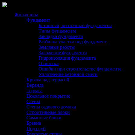
Жилая зона
Фундамент
Бетонный, ленточный фундаменты
Типы фундамента
Закладка фундамента
Разбивка участка под фундамент
Земляные работы
Заложение фундамента
Гидроизоляция фундамента
Отмостка
Ошибки при строительстве фундамента
Уплотнение бетонной смеси
Крыша над террасой
Веранда
Терраса
Цокольное покрытие
Стены
Стены садового домика
Строительные блоки
Саманные блоки
Бревна
Под сруб
Брусчатые стены