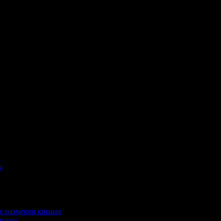
ы
е размеров крыши
крыши